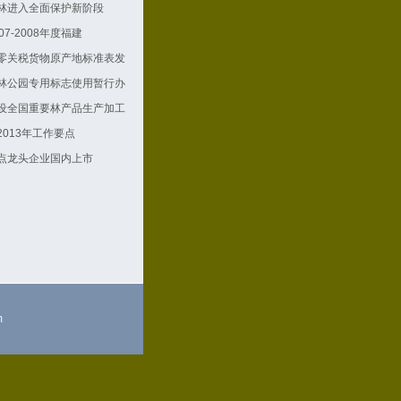
林进入全面保护新阶段
07-2008年度福建
零关税货物原产地标准表发
林公园专用标志使用暂行办
设全国重要林产品生产加工
013年工作要点
点龙头企业国内上市
m