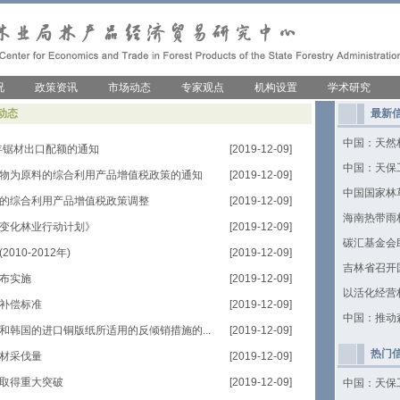
况
政策资讯
市场动态
专家观点
机构设置
学术研究
动态
最新
中国：天然
0年锯材出口配额的通知
[2019-12-09]
中国：天保
物为原料的综合利用产品增值税政策的通知
[2019-12-09]
中国国家林
的综合利用产品增值税政策调整
[2019-12-09]
海南热带雨
变化林业行动计划》
[2019-12-09]
碳汇基金会
10-2012年)
[2019-12-09]
吉林省召开
布实施
[2019-12-09]
以活化经营
补偿标准
[2019-12-09]
中国：推动
和韩国的进口铜版纸所适用的反倾销措施的...
[2019-12-09]
热门
材采伐量
[2019-12-09]
取得重大突破
[2019-12-09]
中国：天保