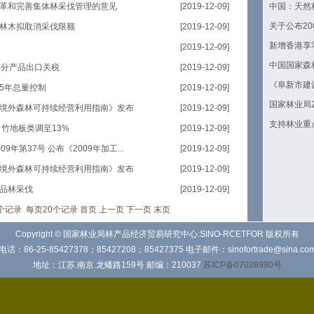
革和完善集体林采伐管理的意见
[2019-12-09]
中国：天然
关于公布20
林木拟取消采伐限额
[2019-12-09]
新增香港享
[2019-12-09]
中国国家森
部分产品出口关税
[2019-12-09]
《阜新市建
5年总量控制
[2019-12-09]
国家林业局2
境外森林可持续经营利用指南》发布
[2019-12-09]
支持林业重
竹地板类调至13%
[2019-12-09]
年第37号 公布《2009年加工...
[2019-12-09]
境外森林可持续经营利用指南》发布
[2019-12-09]
品林采伐
[2019-12-09]
0个记录 每页20个记录
首页
上一页
下一页
末页
Copyright © 国家林业局林产品经济贸易研究中心:SINO-RCETFOR 版权所有
电话：86-25-85427378；85427208；85427375 电子邮件：sinofortrade@sina.co
地址：江苏.南京.龙蟠路159号 邮编：210037
苏ICP备07028990号