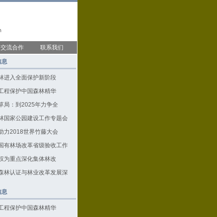
交流合作
联系我们
信息
林进入全面保护新阶段
工程保护中国森林精华
草局：到2025年力争全
林国家公园建设工作专题会
助力2018世界竹藤大会
国有林场改革省级验收工作
权为重点深化集体林改
森林认证与林业改革发展深
信息
工程保护中国森林精华