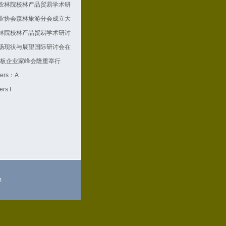
农林院校林产品贸易学术研
业协会森林旅游分会成立大
林院校林产品贸易学术研讨
场现状与展望国际研讨会在
国地板企业家峰会隆重举行
apers：A
ers f
m