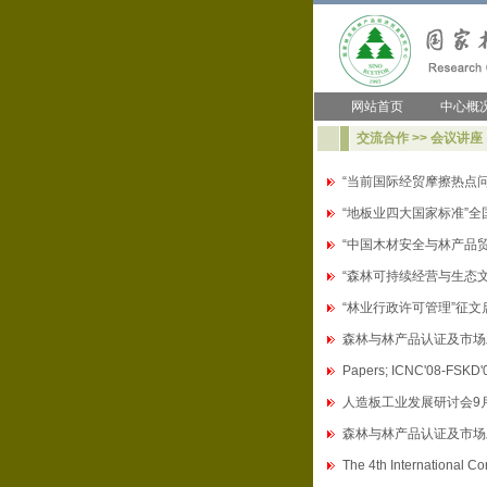
网站首页
中心概
交流合作 >> 会议讲座
“当前国际经贸摩擦热点
“地板业四大国家标准”
“中国木材安全与林产品
“森林可持续经营与生态
“林业行政许可管理”征文
森林与林产品认证及市场
Papers; ICNC'08-FSKD'08
人造板工业发展研讨会9
森林与林产品认证及市场
The 4th International Con