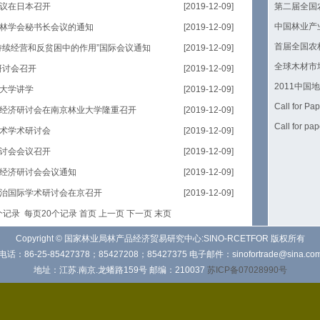
议在日本召开
[2019-12-09]
第二届全国
中国林业产
林学会秘书长会议的通知
[2019-12-09]
首届全国农
持续经营和反贫困中的作用”国际会议通知
[2019-12-09]
全球木材市
研讨会召开
[2019-12-09]
2011中
大学讲学
[2019-12-09]
Call for P
经济研讨会在南京林业大学隆重召开
[2019-12-09]
Call for pap
术学术研讨会
[2019-12-09]
讨会会议召开
[2019-12-09]
经济研讨会会议通知
[2019-12-09]
治国际学术研讨会在京召开
[2019-12-09]
个记录 每页20个记录
首页
上一页
下一页
末页
Copyright © 国家林业局林产品经济贸易研究中心:SINO-RCETFOR 版权所有
电话：86-25-85427378；85427208；85427375 电子邮件：sinofortrade@sina.co
地址：江苏.南京.龙蟠路159号 邮编：210037
苏ICP备07028990号