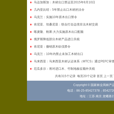
马达加斯加：木材出口禁运至2015年8月10日
几内亚比绍：5年禁止出口木材的法令
乌克兰：实施10年原木出口禁令
肯尼亚、坦桑尼亚：联合打击边境非法木材交易
喀麦隆、刚果:大力实施原木出口配额
俄罗斯降低部分木材产品进口关税
肯尼亚：撤销原木砍伐禁令
乌克兰：10年内禁止未加工木材出口
马来西亚：马来西亚木材认证体系（MTCS）通过PEFC审
厄瓜多尔：将对进口木、竹制地板征额外关税
共有315个记录 每页20个记录 首页 上一页
Copyright © 国家林业局林
电话：86-25-85427378；8542720
地址：江苏.南京.龙蟠路15