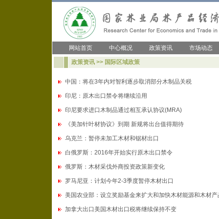
网站首页
中心概况
政策资讯
市场动态
政策资讯 >> 国际区域政策
中国：将在3年内对智利逐步取消部分木制品关税
印尼：原木出口禁令将继续沿用
印尼要求进口木制品通过相互承认协议(MRA)
《美加针叶材协议》到期 新规将出台值得期待
乌克兰：暂停未加工木材和锯材出口
白俄罗斯：2016年开始实行原木出口禁令
俄罗斯：木材采伐外商投资政策新变化
罗马尼亚：计划今年2-3季度暂停木材出口
美国农业部：设立奖励基金来扩大和加快木材能源和木材产
加拿大出口美国木材出口税将继续保持不变