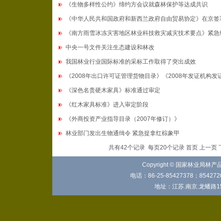
《生物多样性公约》缔约方会议就森林保护等达成共识
《中华人民共和国政府和新西兰政府自由贸易协定》在京签
《南方雨雪冰冻灾害地区林业科技救灾减灾技术要点》紧急
中央一号文件关注生态建设和林改
我国林业行业国际标准的采标工作取得了突出成效
《2008年出口许可证管理货物目录》《2008年发证机构发证.
《深色名贵硬木家具》标准通过审定
《红木家具标准》进入审定阶段
《外商投资产业指导目录（2007年修订）》
林业部门发出生物通缉令 紧急捉拿红棕象甲
共有42个记录 每页20个记录 首页 上一页
Copyright © 国家林业局林
电话：86-25-85427378；8542720
地址：江苏.南京.龙蟠路15