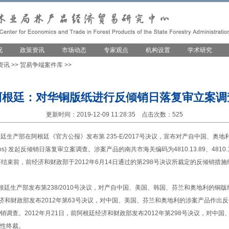
况
政策资讯
市场动态
专家观点
机构设置
学术研究
资讯
>>
贸易争端案件库
>>
阿根廷：对华铜版纸进行反倾销日落复审立案调
更新时间：2019-12-09 11:28:35 点击次数：525
根廷生产部在阿根廷《官方公报》发布第 235-E/2017号决议，宣布对产自中国、奥
estucados) 发起反倾销日落复审立案调查。涉案产品的南共市海关编码为4810.13.89、4810.13.
复审程序结束前，前经济和财政部于2012年6月14日通过的第298号决议所裁定的反倾销
阿根廷生产部发布第238/2010号决议，对产自中国、美国、韩国、芬兰和奥地利的铜版
经济和财政部发布2012年第63号决议，对中国、美国、芬兰和奥地利的涉案产品作出
调查。2012年月21日，前阿根廷经济和财政部发布2012年第298号决议，对中
性终裁。