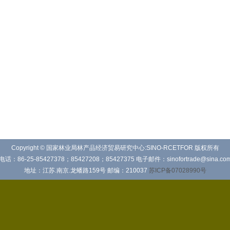
Copyright © 国家林业局林产品经济贸易研究中心:SINO-RCETFOR 版权所有
电话：86-25-85427378；85427208；85427375 电子邮件：sinofortrade@sina.co
地址：江苏.南京.龙蟠路159号 邮编：210037
苏ICP备07028990号