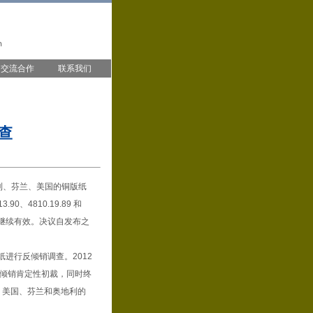
交流合作
联系我们
查
地利、芬兰、美国的铜版纸
90、4810.19.89 和
措施继续有效。决议自发布之
纸进行反倾销调查。2012
反倾销肯定性初裁，同时终
国、美国、芬兰和奥地利的