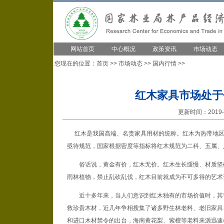
网站首页
中心概况
政策资讯
市场动态
您现在的位置：
首页
>>
市场动态
>>
国内行情
>>
红木家具市场处于
更新时间：2019-1
红木是我国高端、名贵家具用材的统称。红木为热带地区所
亟待规范，国家根据密度等指标将红木规范为二科、五属、
俗话说，黄金有价，红木无价。红木生长缓慢、材质坚
雨林植物，禁止乱砍乱伐，红木目前就成为不可多得的艺术
近十多年来，当人们意识到红木独有的市场价值时，其
救珍贵木材，近几年争相搜集了诸多野生林老料、老旧家具
和进口木材禁令的出台，海南黄花梨、紫檀等老料来源迅速