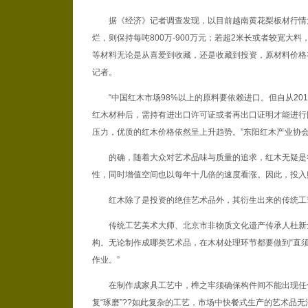
据《经济》记者调查发现，以目前越南黄花梨板材行情为
烂，则保持每吨800万-900万元；若超2米长或者较宽大
等材料无论是从喜爱到收藏，还是收藏到投资，原材料价格
记者。
“中国红木市场98%以上的原料要依赖进口。但自从20
红木材种后，需持有进出口许可证或者再出口证明才能进行
压力，优质的红木价格依然呈上升趋势。”东阳红木产业协
的确，随着大众对艺术品味与质量的追求，红木无疑是
性，同时增值空间也以每年十几倍的速度看涨。因此，投入
红木除了是投资的绝佳艺术品外，其衍生出来的传统工
传统工艺美术大师、北京市非物质文化遗产传承人杜新
构。无论制作成哪类艺术品，在木材处理环节都要做到“直须
作业。”
在制作成家具工艺中，榫之牢须确保构件间不能出现任
复“琢磨”??如此复杂的工艺，市场中快餐式生产的艺术品无