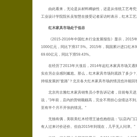
由此看来，无论是从材料稀缺性，还是从传统工艺考究
工业设计学院院长吴智慧在接受记者采访时表示，红木工艺
红木家具市场处于低谷
《2015-2016年中国红木行业发展报告》显示，20
1000亿元，同比下滑37.5%。2015年，我国累计进口红木
69.60亿元，同比下滑59.43%。
在经历了2013年大涨后，2014年起红木家具市场又
实在另企业感到尴尬。那么，红木家具市场到底跌了多少？
持续发展的“套路”？北京各大红木家具市场的情况也许能回
北京尚古雅红木家具销售员小李告诉记者，目前每天进
说，“3年前，店内的营销额颇高，完全不用担心业绩达不到。
至有半个月不开张的情况。”
无独有偶，美联美红木经理王迪也抱怨说：“以店内门口
有人过来讨价还价。但自2015年到现在，几乎无人问津。”