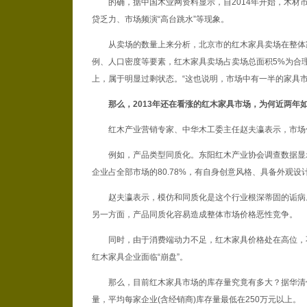
的确，据中国木业网资料显示，自2014年开始，木
贷乏力、市场频演“高台跳水”等现象。
从卖场的数量上来分析，北京市的红木家具卖场在整体
例、人口密度等要素，红木家具卖场占卖场总面积5%为合理
上，属于明显过剩状态。“这也说明，市场中有一半的家具市场
那么，2013年还在看涨的红木家具市场，为何近两年
红木产业营销专家、中华木工委主任赵夫瀛表示，市场
例如，产品类型同质化。东阳红木产业协会调查数据显
企业占全部市场的80.78%，有自身创意风格、具备外观设
赵夫瀛表示，模仿和同质化是这个行业根深蒂固的诟病
另一方面，产品同质化容易造成整体市场价格恶性竞争。
同时，由于消费端动力不足，红木家具价格处在高位，
红木家具企业面临“崩盘”。
那么，目前红木家具市场的库存量究竟有多大？据华清
量，平均每家企业(含经销商)库存量最低在250万元以上。