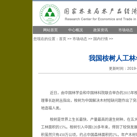
网站首页
中心概况
政策资讯
市场动态
您现在的位置：
首页
>>
市场动态
>>
国内行情
>>
我国桉树人工林
更新时间：2019-1
近日，由中国林学会和中国林科院联合举办的
2015
年
理事长赵树丛指出，桉树为中国解决木材短缺问题作出了突
地造福人类。
桉树是世界上生长最快、产量最高的速生树种，在五
工林面积的
15%
。桉树引入中国
120
多年来，得到了较快发
积虽然只有
450
万公顷，约占中国森林面积的
2%
，年产木材