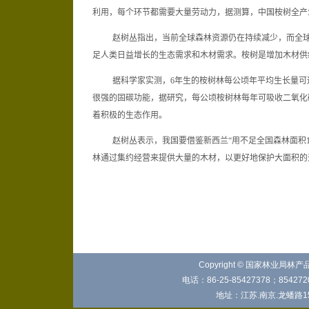
利用，每个环节都需要大量劳动力，据测算，中国桉树全产
赵树丛指出，当前全球森林资源仍在持续减少，而全
足人类日益增长的生态需求和木材需求。桉树是增加木材供
据科学家实测，
6
年生的桉树林每公顷年平均生长量可
很强的固碳功能，据研究，每公顷桉树林每年可吸收二氧化
着积极的生态作用。
赵树丛表示，我国要借鉴新西兰“用不足全国森林面积
林通过集约经营来提供大量的木材，以更好地保护大面积的
Copyright © 国家林业局林
电话：86-25-85427378；8542720
地址：江苏.南京.龙蟠路15