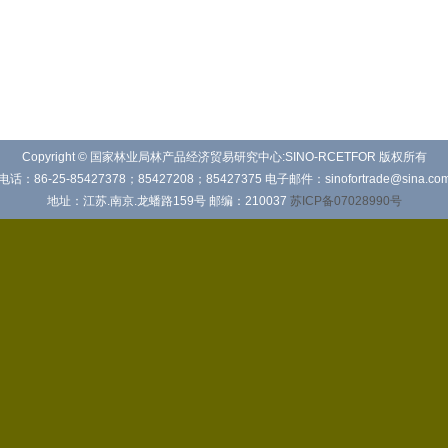
Copyright © 国家林业局林产品经济贸易研究中心:SINO-RCETFOR 版权所有
电话：86-25-85427378；85427208；85427375 电子邮件：sinofortrade@sina.co
地址：江苏.南京.龙蟠路159号 邮编：210037
苏ICP备07028990号