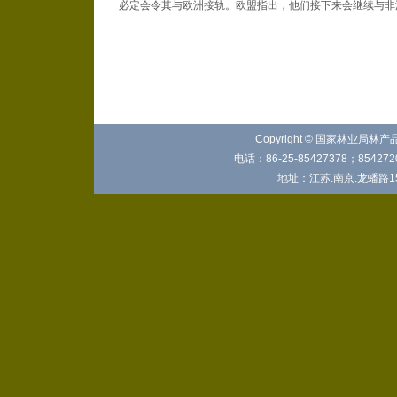
必定会令其与欧洲接轨。欧盟指出，他们接下来会继续与非
Copyright © 国家林业局林
电话：86-25-85427378；8542720
地址：江苏.南京.龙蟠路15