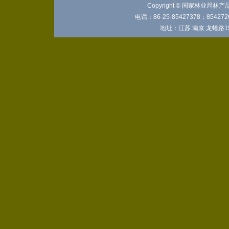
Copyright © 国家林业局林
电话：86-25-85427378；8542720
地址：江苏.南京.龙蟠路15