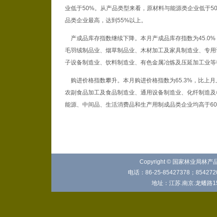
业低于50%。从产品类型来看，原材料与能源类企业低于5
品类企业最高，达到55%以上。
产成品库存指数继续下降。本月产成品库存指数为45.0%
毛羽绒制品业、烟草制品业、木材加工及家具制造业、专用设
子设备制造业、饮料制造业、有色金属冶炼及压延加工业等
购进价格指数攀升。本月购进价格指数为65.3%，比上月上
农副食品加工及食品制造业、通用设备制造业、化纤制造及
能源、中间品、生活消费品和生产用制成品类企业均高于60
Copyright © 国家林业局林
电话：86-25-85427378；8542720
地址：江苏.南京.龙蟠路15