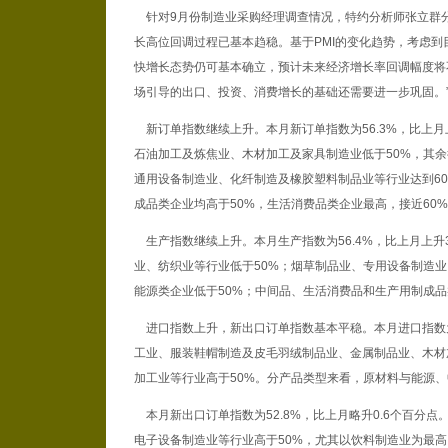
针对9月份制造业采购经理调查情况，特约分析师张立群分析
长高位回调过程已基本趋稳。基于PMI的变化趋势，考虑
快增长态势仍可基本确立，预计未来经济增长率回调幅度将
场引导的出口、投资、消费增长的基础还需要进一步巩固。
新订单指数继续上升。本月新订单指数为56.3%，比上月
石油加工及炼焦业、木材加工及家具制造业低于50%，其余
通用设备制造业、化纤制造及橡胶塑料制品业等行业达到6
成品类企业均高于50%，生活消费品类企业最高，接近60
生产指数继续上升。本月生产指数为56.4%，比上月上升
业、纺织业等行业低于50%；烟草制品业、专用设备制造业
能源类企业低于50%；中间品、生活消费品和生产用制成品
进口指数上升，新出口订单指数基本平稳。本月进口指数为5
工业、服装鞋帽制造及皮毛羽绒制品业、金属制品业、木材
加工业等行业高于50%。分产品类型来看，原材料与能源、
本月新出口订单指数为52.8%，比上月略升0.6个百分
电子设备制造业等行业高于50%，尤其以饮料制造业为最高