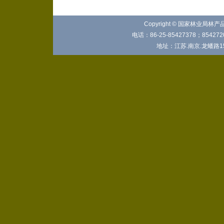
Copyright © 国家林业局林
电话：86-25-85427378；8542720
地址：江苏.南京.龙蟠路15