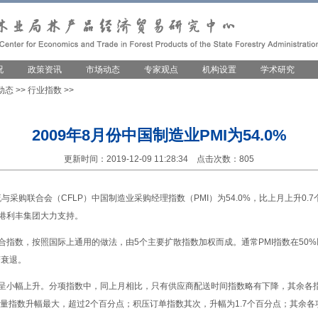
况
政策资讯
市场动态
专家观点
机构设置
学术研究
动态
>>
行业指数
>>
2009年8月份中国制造业PMI为54.0%
更新时间：2019-12-09 11:28:34 点击次数：805
流与采购联合会（CFLP）中国制造业采购经理指数（PMI）为54.0%，比上月上升0.7
香港利丰集团大力支持。
指数，按照国际上通用的做法，由5个主要扩散指数加权而成。通常PMI指数在50
济衰退。
呈小幅上升。分项指数中，同上月相比，只有供应商配送时间指数略有下降，其余各
量指数升幅最大，超过2个百分点；积压订单指数其次，升幅为1.7个百分点；其余各