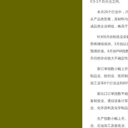
0.5-1个百分点之间。
本月20个行业中，只有
从产品类型看，原材料与
成品类企业稍低，略高于
针对8月份制造业采购经
势将继续保持。3月份以
预测价值。8月份PMI
升仍然存在较大不确定性
新订单指数小幅上升。本
制品业、纺织业、医药制
加工业等6个行业达到60
新出口订单指数平稳。本
备制造业、通信设备计算
业、化学原料及化学制品
生产指数小幅上升。本月
业、石油加工及炼焦业、