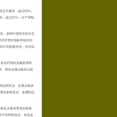
造业为最高，超过60%。
高，超过55%；生产用制
提高，表明中国经济回升态
对经济增长指标有较好的
利和不利因素并存，经济回
只有化纤制造及橡胶塑料
造业、黑色金属冶炼及压延
用品制造业、交通运输设
通用设备制造业、金属制品
印刷及文教体育用品制造
，其中饮料制造业、有色金