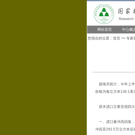
网站首页
中心概
您现在的位置：
首页
>>
专家
据海关统计，今年上半年我
价格为每立方米136.1美
原木进口主要呈现四大
一、进口量冲高回落，进
冲高至292.5万立方米