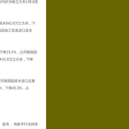
均价为每立方米136.8美
642.6万立方米，下
，我国加工贸易进口原木
降23.2%，占同期我国
木41.6万立方米，下降
占同期我国原木进口总量
米，下降45.3%，占
家具 、地板等行业持续