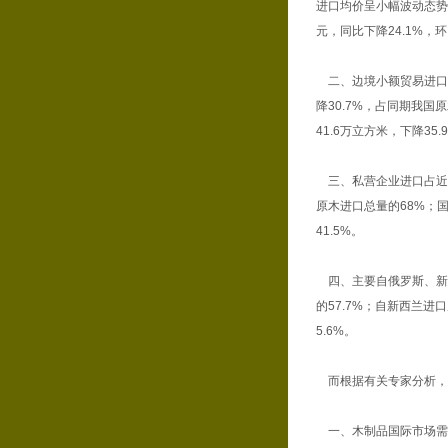
进口均价呈小幅波动态势，
元，同比下降24.1%，环
二、边境小额贸易进口占
降30.7%，占同期我国原
41.6万立方米，下降35.
三、私营企业进口占近7
原木进口总量的68%；国
41.5%。
四、主要自俄罗斯、新西
的57.7%；自新西兰进口
5.6%。
而根据有关专家分析，
一、木制品国际市场需