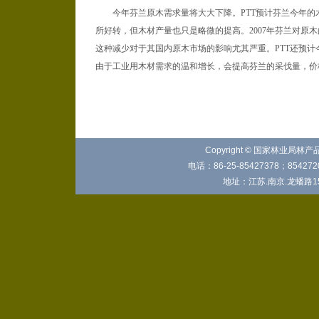
今年芬兰原木需求量将大大下降。PTT预计芬兰今年的木材产
所好转，但木材产量也只是略微的提高。2007年芬兰对原木的需
这种减少对于其国内原木市场的影响尤其严重。PTT还预计今
由于工业用木材需求的温和增长，会提高芬兰的采伐量，价
Copyright © 国家林业局林
电话：86-25-85427378；8542720
地址：江苏.南京.龙蟠路15