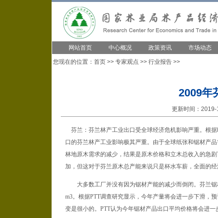
网站首页
中心概况
政策资讯
市场动态
您现在的位置：
首页
>>
专家观点
>>
行业报告
>>
2009
更新时间：2019-1
芬兰：芬兰林产工业出口受全球经济危机影响严重。根据Pel
口的芬兰林产工业影响极其严重。由于全球纸张和锯材产品
林地原木需求的减少，结果是原木价格和立木总收入的急剧
加，但这对于芬兰原木总产能来说只是杯水车薪，全面的经
大多数工厂并没有因为锯材产能的减少而倒闭。芬兰锯材产
m3。根据PTT调查研究显示，今年产量将会进一步下滑，预
变是很小的。PTT认为今年锯材产品出口平均价格将会进一