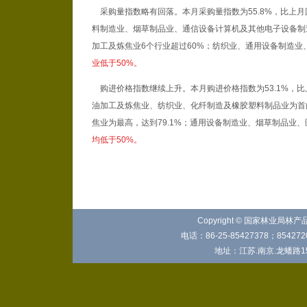
采购量指数略有回落。本月采购量指数为55.8%，比上月回
料制造业、烟草制品业、通信设备计算机及其他电子设备制
加工及炼焦业6个行业超过60%；纺织业、通用设备制造
业低于50%。
购进价格指数继续上升。本月购进价格指数为53.1%，比
油加工及炼焦业、纺织业、化纤制造及橡胶塑料制品业为首的
焦业为最高，达到79.1%；通用设备制造业、烟草制品业
均低于50%。
Copyright © 国家林业局林
电话：86-25-85427378；8542720
地址：江苏.南京.龙蟠路15