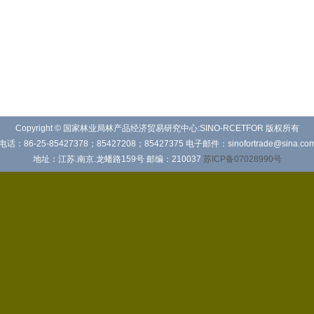
Copyright © 国家林业局林产品经济贸易研究中心:SINO-RCETFOR 版权所有
电话：86-25-85427378；85427208；85427375 电子邮件：sinofortrade@sina.co
地址：江苏.南京.龙蟠路159号 邮编：210037
苏ICP备07028990号