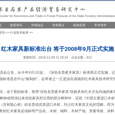
况
政策资讯
市场动态
专家观点
机构设置
学术研究
资讯
>>
行业技术标准
>>
红木家具新标准出台 将于2008年9月正式实施
更新时间：2019-12-09 11:28:34 点击次数：913
会公告，从今年9月1日起，《深色名贵硬木家具》标准将正式实施，记
项标准是在中山“炼制的”，起草者之一正是设在该镇的红木家具技术研究
这个新的标准，将用“深色名贵硬木家具”统称具有红木文化内涵的家
缺树种或明清以来传统家具所沿用的部分树种外，还把《中国主要进口木
（含有隐心材）的名贵或优质进口木材，列入红木家具文化的范畴。而为
售的红木家具必须标明产品名、木材、辅料、木材产地、质量等级、涂料