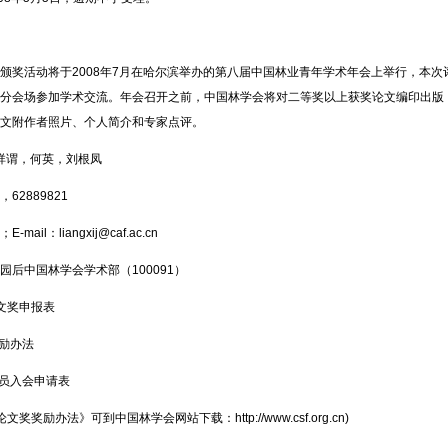
奖活动将于2008年7月在哈尔滨举办的第八届中国林业青年学术年会上举行，本次
分会场参加学术交流。年会召开之前，中国林学会将对二等奖以上获奖论文编印出版
文附作者照片、个人简介和专家点评。
祥谓，何英，刘根凤
，62889821
mail：liangxij@caf.ac.cn
后中国林学会学术部（100091）
文奖申报表
励办法
员入会申请表
励办法》可到中国林学会网站下载：http://www.csf.org.cn)