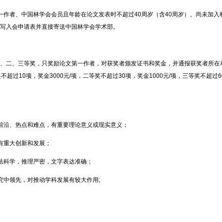
作者、中国林学会会员且年龄在论文发表时不超过40周岁（含40周岁）。尚未加入
写入会申请表并直接寄送中国林学会学术部。
、二、三等奖，只奖励论文第一作者，对获奖者颁发证书和奖金，并通报获奖者所在
等奖不超过10项，奖金3000元/项，二等奖不超过30项，奖金1000元/项，三等奖不超
前沿、热点和难点，有重要理论意义或现实意义；
有重大创新和发展；
法科学，推理严密，文字表达准确；
中领先，对推动学科发展有较大作用;
。