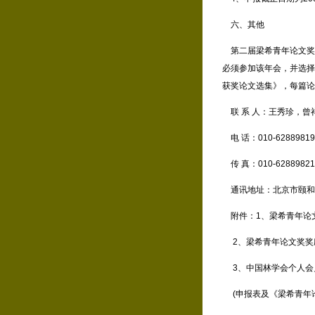
六、其他
第二届梁希青年论文奖颁
必须参加该年会，并选择
获奖论文选集》，每篇论
联 系 人：王秀珍，曾
电 话：010-62889819
传 真：010-62889821；E-
通讯地址：北京市颐和园
附件：1、梁希青年论
2、梁希青年论文奖奖
3、中国林学会个人会
(申报表及《梁希青年论文奖奖