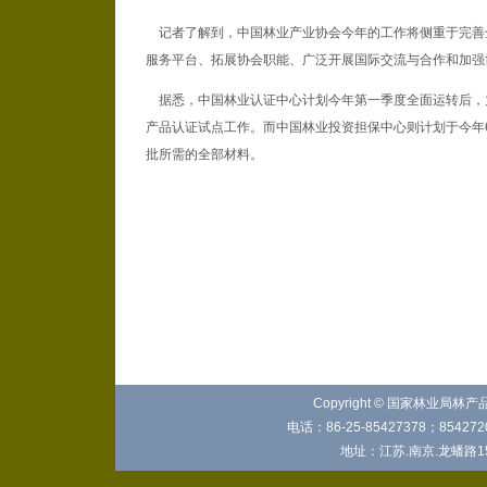
记者了解到，中国林业产业协会今年的工作将侧重于完善
服务平台、拓展协会职能、广泛开展国际交流与合作和加强
据悉，中国林业认证中心计划今年第一季度全面运转后，力争
产品认证试点工作。而中国林业投资担保中心则计划于今年
批所需的全部材料。
Copyright © 国家林业局林
电话：86-25-85427378；8542720
地址：江苏.南京.龙蟠路15