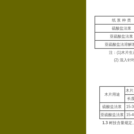
纸 浆 种 
硫酸盐法
亚硫酸盐法
亚硫酸盐法溶
注：(1)木片生
(2) 混入针叶
木片
木片用途
长
硫酸盐法浆
15-3
亚硫酸盐法浆
15-4
1.3
树技含量规定