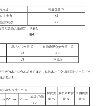
片用途
树皮含量 %
盐法 制浆
≤3
酸盐法制浆
≤ 2
物质混杂物含量规定，见表4。
表
4
腐朽木片含量 %
矿物质混杂物含量 %
≤3
≤0.5
≤3
不允许
所生产的木片符合本标准的规定，每批木片在交货时应附送一份《出
规定见表5。
筛层存留木片比率 %
树皮含
腐朽木片含
矿物质含
通过5*5筛
量 %
量 %
量 %
0mm
15*15mm
5*5mm
孔mm