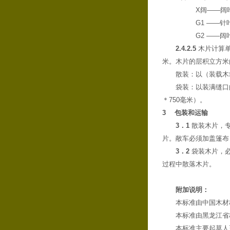
X阔——阔
G1 ——
G2 ——
2.4.2.5
木片计算单
米。木片的层积立方米
散装：以（装载木
袋装：以装满缝口
＊750毫米）。
3
包装和运输
3．1
散装木片，专
片。敞车必须加盖篷布
3．2
袋装木片，必
过程中散落木片。
附加说明：
本标准由中国木材
本标准由黑龙江省
本标准主要起草人