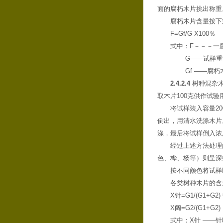
面的腐朽木片挑出称重
腐朽木片含量按下
F=Gf/G X100％
式中：F－－－一
G——试样重
Gf ——腐朽
2.4.2.4
树种混杂木
取木片100克供作试验
将试样装入容量2
倒出，用清水洗涤木片
涤，最后将试样倒入浓
经过上述方法处理
色、桦、杨等）则呈深
按不同颜色将试样
各类树种木片的含
X针=G1/(G1+G2)
X阔=G2/(G1+G2)
式中：X针 ——