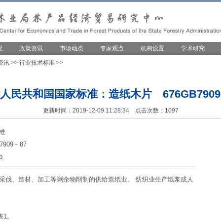
况
政策资讯
市场动态
专家观点
机构设置
学术研究
资讯
>>
行业技术标准
>>
人民共和国国家标准：造纸木片 676GB7909
更新时间：2019-12-09 11:28:34 点击次数：1097
准
09－87
s for the pulp
伐、造材、加工等剩余物削制的供给造纸业、 纺织业生产纸浆或人
表1。