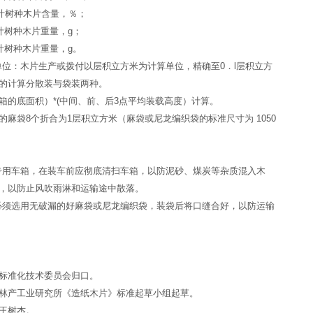
叶树种木片含量，％；
针叶树种木片重量，g；
阔叶树种木片重量，g。
位：木片生产或拨付以层积立方米为计算单位，精确至0．l层积立方
的计算分散装与袋装两种。
箱的底面积）*(中间、前、后3点平均装载高度）计算。
的麻袋8个折合为1层积立方米（麻袋或尼龙编织袋的标准尺寸为 1050
用车箱，在装车前应彻底清扫车箱，以防泥砂、煤炭等杂质混入木
，以防止风吹雨淋和运输途中散落。
须选用无破漏的好麻袋或尼龙编织袋，装袋后将口缝合好，以防运输
标准化技术委员会归口。
林产工业研究所《造纸木片》标准起草小组起草。
王树杰。