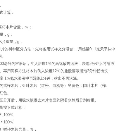
。
式计算：
腐朽木片含量，％；
量，g；
木片重量，g．
片的树种区分方法：先将备用试样充分混合， 用感量0．l克天平从中
用。
000毫升的容器后，注入浓度1％的高锰酸钾溶液，浸泡2分钟后将溶液
。再用同样方法将木片倒人浓度12％的盐酸溶液浸泡2分钟捞出洗
度 1％氨水溶液中再浸泡1分钟，捞出不再洗涤。
的试样木片，针叶木片（红松、白松等）呈黄色；阔叶木片（柞、
红色。
区分开后，用吸水纸吸去木片表面的附着水然后分别称重。
量按下式计算：
＊ 100％
 ＊100％
针叶树种木片含量，％；