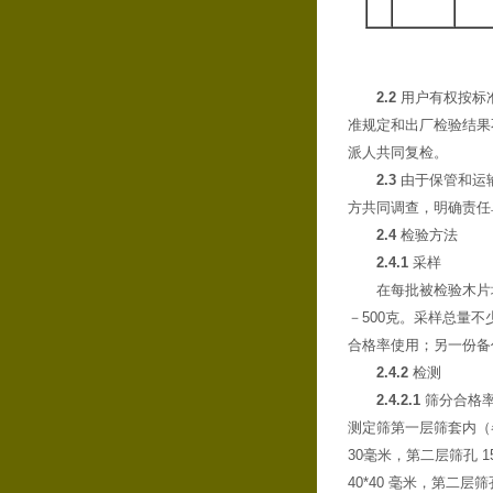
年
2.2
用户有权按标
准规定和出厂检验结果
派人共同复检。
2.3
由于保管和运
方共同调查，明确责任
2.4
检验方法
2.4.1
采样
在每批被检验木片堆的
－500克。采样总量不
合格率使用；另一份备
2.4.2
检测
2.4.2.1
筛分合格率
测定筛第一层筛套内（各
30毫米，第二层筛孔 1
40*40 毫米，第二层