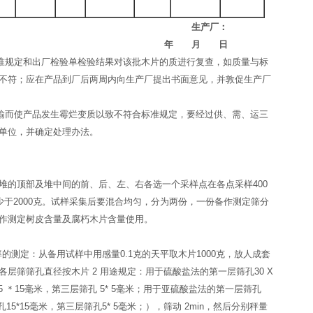
生产厂：
 月 日
准规定和出厂检验单检验结果对该批木片的质进行复查，如质量与标
不符；应在产品到厂后两周内向生产厂提出书面意见，并敦促生产厂
输而使产品发生霉烂变质以致不符合标准规定，要经过供、需、运三
单位，并确定处理办法。
顶部及堆中间的前、后、左、右各选一个采样点在各点采样400
少于2000克。试样采集后要混合均匀，分为两份，一份备作测定筛分
作测定树皮含量及腐朽木片含量使用。
的测定：从备用试样中用感量0.1克的天平取木片1000克，放人成套
层筛筛孔直径按木片 2 用途规定：用于硫酸盐法的第一层筛孔30 X
5 ＊15毫米，第三层筛孔 5* 5毫米；用于亚硫酸盐法的第一层筛孔
筛孔15*15毫米，第三层筛孔5* 5毫米；），筛动 2min，然后分别秤量