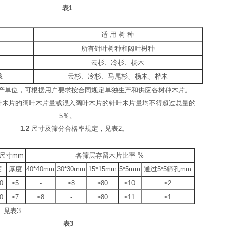
表1
类
适 用 树 种
浆
所有针叶树种和阔叶树种
浆
云杉、冷杉、杨木
解浆
云杉、冷杉、马尾杉、杨木、桦木
产单位，可根据用户要求按合同规定单独生产和供应各树种木片。
木片的阔叶木片量或混入阔叶木片的针叶木片量均不得超过总量的
5％。
1.2
尺寸及筛分合格率规定，见表2。
尺寸mm
各筛层存留木片比率 %
度
厚度
40*40mm
30*30mm
15*15mm
5*5mm
通过5*5筛孔mm
0
≤5
-
≤8
≥80
≤10
≤2
0
≤7
≤8
-
≥80
≤11
≤1
。见表3
表
3