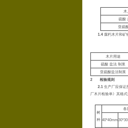
木
硫酸 
亚硫
1.4
腐朽木片和矿
木片用途
硫酸 盐法 制浆
亚硫酸盐法制浆
2 检验规则
2.1
生产厂应保证
厂木片检验单》其格式
各
树
种
40*40mm
30*3