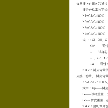
每层筛上存留的和通过 
筛分合格率按下式计
X1=G1/Gxl00%
X2=G2/Gxl00%
X3=G3/Gx100%
X4=G4/Gx100%
式中：XI、Xll、X
XIV ——通过5m
G——试样总重
G1、G2、G3—
G4——通过 5mm
2.4.2.2
树皮含量的
皮挑出称重。 树皮含
Xp=Gp/G＊100%
式中：Xp——树皮
G——试样重量，g
Gp-－树皮重量，g
2.4.2.3
腐朽木片含