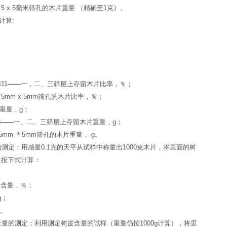
5 x 5毫米筛孔的木片重量 （精确至1克）。
算:
111——一，二、三筛层上存留木片比率，％；
m x 5mm筛孔的木片比率，％；
量，g；
—一、二、三筛层上存留木片重量，g；
 ＊5mm筛孔的木片重量， g。
测定：用感量0.1克的天平从试样中称量出1000克木片，将里面的树
量按下式计算：
。
含量，％；
；
。
量的测定：利用测定树皮含量的试样（重量仍按1000g计算），将里