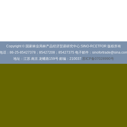
Copyright © 国家林业局林产品经济贸易研究中心:SINO-RCETFOR 版权所有
电话：86-25-85427378；85427208；85427375 电子邮件：sinofortrade@sina.co
地址：江苏.南京.龙蟠路159号 邮编：210037
苏ICP备07028990号