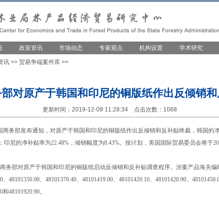
况
政策资讯
市场动态
专家观点
机构设置
学术研究
资讯
>>
贸易争端案件库
>>
务部对原产于韩国和印尼的铜版纸作出反倾销和
更新时间：2019-12-09 11:28:34 点击次数：1068
日，美国商务部发布通知，对原产于韩国和印尼的铜版纸作出反倾销和反补贴终裁，韩国的净补
55%；印尼的净补贴率为22.48%，倾销幅度为8.43%。按计划，美国国际贸易委员会将于20
美国商务部对原产于韩国和印尼的铜版纸启动反倾销和反补贴调查程序。涉案产品海关编码为48
90、48101350.00、48101370.40、48101419.00、48101420.10、48101420.90、48101450
10和48101920.90。