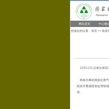
网站首页
中心概
您现在的位置：
首页
>>
政策
10月11日,记者从绥
铁路办事处根据近期气温
阳原木熏蒸除害处理现场
害。