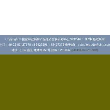
Copyright © 国家林业局林产品经济贸易研究中心:SINO-RCETFOR 版权所有
电话：86-25-85427378；85427208；85427375 电子邮件：sinofortrade@sina.co
地址：江苏.南京.龙蟠路159号 邮编：210037
苏ICP备07028990号