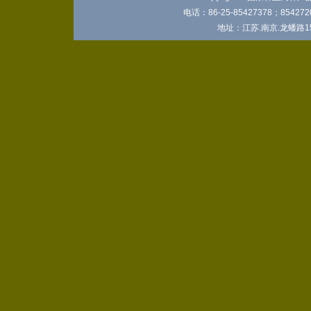
电话：86-25-85427378；8542720
地址：江苏.南京.龙蟠路15