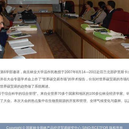
第6学部邀请，南京林业大学温作民教授于2007年8月14—20日赴芬兰北部萨里斯
并在大会专题学术会上作了“世界碳交易市场”的学术报告，分别对世界碳贸易的市场
世界碳贸易的趋势做了系统阐述。
于综合科学的综合管理”。来自全世界70多个国家和地区的100多位林业经济学家、
了大会。本次大会的热点集中在生物质能源的开发和管理、全球气候变化与森林、以
Copyright © 国家林业局林产品经济贸易研究中心:SINO-RCETFOR 版权所有