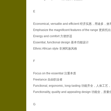
E
Economical, versatile and efficient 经济实惠，用途多，
Emphasize the magnificent features of the range 
Energy and comfort 方便舒适
Essential, functional design 基本功能设计
Ethnic African style 非洲民族风格
F
Focus on the essential 注重本质
Freelance 自由职业者
Functional, ergonomic, long-lasting 功能齐全，人体
Functionality, quality and appealing design 功能全
G