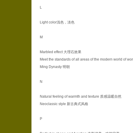
L
Light color浅色，淡色
M
Marbled effect 大理石效果
Meet the standards of all areas of the modern wor
Ming Dynasty 明朝
N
Natural feeling of warmth and texture 质感温暖自然
Neoclassic style 新古典式风格
P