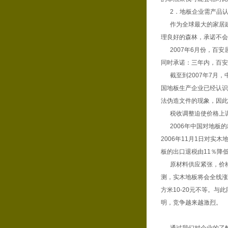
2．地板企业需产品认
作为全球最大的家居建材
理良好的森林，承诺不会
2007年6月份，百安
同时承诺：三年内，百安
截至到2007年7月，
国地板生产企业已经认识
法伪造文件的现象，因此
税收调整迫使价格上
2006年中国对地板的
2006年11月1日对实
板的出口退税由11％降
原材料供应紧张，价格
测，实木地板将会全线涨
方米10-20元不等。
明，竞争越来越激烈。