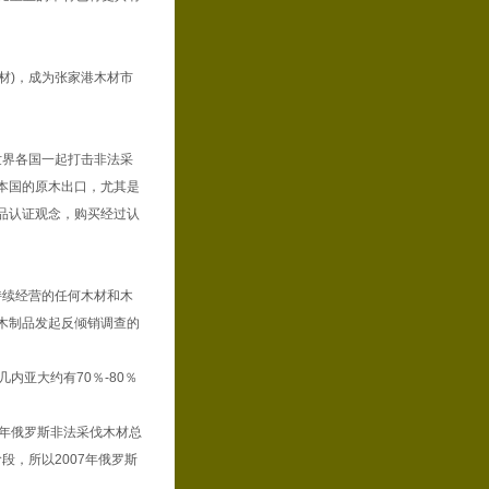
材)，成为张家港木材市
界各国一起打击非法采
本国的原木出口，尤其是
品认证观念，购买经过认
续经营的任何木材和木
木制品发起反倾销调查的
内亚大约有70％-80％
年俄罗斯非法采伐木材总
段，所以2007年俄罗斯