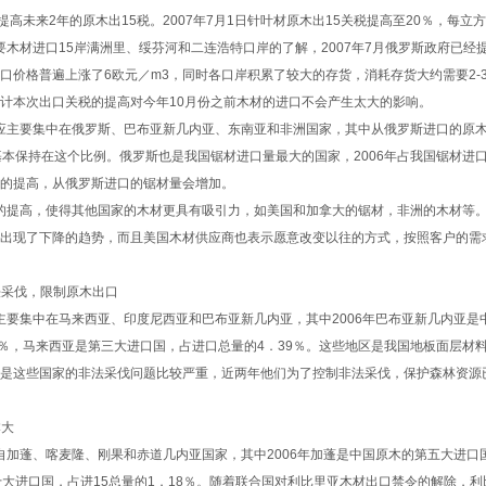
提高未来2年的原木出15税。2007年7月1日针叶材原木出15关税提高至20％，每立
材进口15岸满洲里、绥芬河和二连浩特口岸的了解，2007年7月俄罗斯政府已经
口价格普遍上涨了6欧元／m3，同时各口岸积累了较大的存货，消耗存货大约需要2-
计本次出口关税的提高对今年10月份之前木材的进口不会产生太大的影响。
主要集中在俄罗斯、巴布亚新几内亚、东南亚和非洲国家，其中从俄罗斯进口的原木
基本保持在这个比例。俄罗斯也是我国锯材进口量最大的国家，2006年占我国锯材进口
的提高，从俄罗斯进口的锯材量会增加。
提高，使得其他国家的木材更具有吸引力，如美国和加拿大的锯材，非洲的木材等。
出现了下降的趋势，而且美国木材供应商也表示愿意改变以往的方式，按照客户的需
采伐，限制原木出口
集中在马来西亚、印度尼西亚和巴布亚新几内亚，其中2006年巴布亚新几内亚是
2％，马来西亚是第三大进口国，占进口总量的4．39％。这些地区是我国地板面层材
是这些国家的非法采伐问题比较严重，近两年他们为了控制非法采伐，保护森林资源
大
蓬、喀麦隆、刚果和赤道几内亚国家，其中2006年加蓬是中国原木的第五大进口
十大进口国，占进15总量的1．18％。随着联合国对利比里亚木材出口禁令的解除，