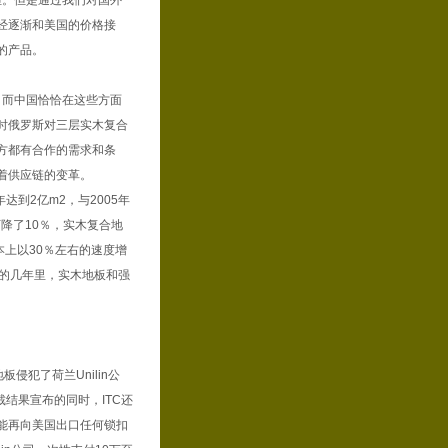
。但是通过我们对国外
经逐渐和美国的价格接
的产品。
而中国恰恰在这些方面
时俄罗斯对三层实木复合
方都有合作的需求和条
着供应链的变革。
到2亿m2，与2005年
下降了10％，实木复合地
本上以30％左右的速度增
下来的几年里，实木地板和强
侵犯了荷兰Unilin公
裁结果宣布的同时，ITC还
能再向美国出口任何锁扣