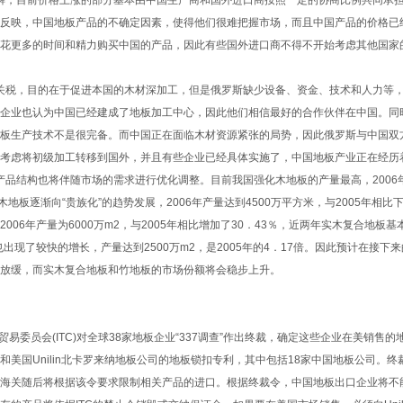
，目前价格上涨的部分基本由中国生产商和国外进口商按照一定的协商比例共同承担
反映，中国地板产品的不确定因素，使得他们很难把握市场，而且中国产品的价格已
花更多的时间和精力购买中国的产品，因此有些国外进口商不得不开始考虑其他国家
税，目的在于促进本国的木材深加工，但是俄罗斯缺少设备、资金、技术和人力等，
企业也认为中国已经建成了地板加工中心，因此他们相信最好的合作伙伴在中国。同
板生产技术不是很完备。而中国正在面临木材资源紧张的局势，因此俄罗斯与中国双
考虑将初级加工转移到国外，并且有些企业已经具体实施了，中国地板产业正在经历
结构也将伴随市场的需求进行优化调整。目前我国强化木地板的产量最高，2006年达
木地板逐渐向“贵族化”的趋势发展，2006年产量达到4500万平方米，与2005年相比
006年产量为6000万m2，与2005年相比增加了30．43％，近两年实木复合地板基
也出现了较快的增长，产量达到2500万m2，是2005年的4．17倍。因此预计在接
放缓，而实木复合地板和竹地板的市场份额将会稳步上升。
易委员会(ITC)对全球38家地板企业“337调查”作出终裁，确定这些企业在美销售的地板
美国Unilin北卡罗来纳地板公司的地板锁扣专利，其中包括18家中国地板公司。终
海关随后将根据该令要求限制相关产品的进口。根据终裁令，中国地板出口企业将不