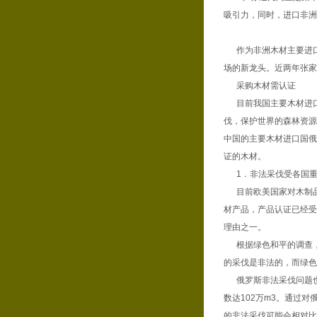
吸引力，同时，进口非洲
作为非洲木材主要进口港
场的新龙头。近两年张家
采购木材需认证
目前我国主要木材进口
伐，保护世界的森林资源
中国的主要木材进口国俄
证的木材。
1．非法采伐受各国重
目前欧美国家对木制品
材产品，产品认证已经受
理由之一。
根据绿色和平的调查，在
的采伐是非法的，而绿色
俄罗斯非法采伐问题也比
数达102万m3。通过对
的非法采伐可能会相对比