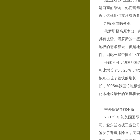
通过我们对企业的了解
进口商的采访，他们普遍
近，这样他们就没有必要
地板业面临变革
俄罗斯提高原木出口关
具有优势。俄罗斯的一些
地板的需求很大，但是地
件。因此一些中国企业在
于此同时，我国地板产品
相比增长了5．26％，实
板则出现了较快的增长，2
长，2006年我国竹地板
化木地板增长的速度将会
中外贸易争端不断
2007年年初美国国际贸
司、爱尔兰地板工业公司和
签发了普遍排除令，美国