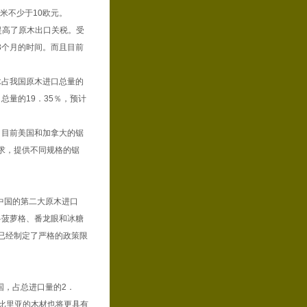
方米不少于10欧元。
提高了原木出口关税。受
3个月的时间。而且目前
占我国原木进口总量的
总量的19．35％，预计
目前美国和加拿大的锯
求，提供不同规格的锯
中国的第二大原木进口
料菠萝格、番龙眼和冰糖
已经制定了严格的政策限
国，占总进口量的2．
利比里亚的木材也将更具有