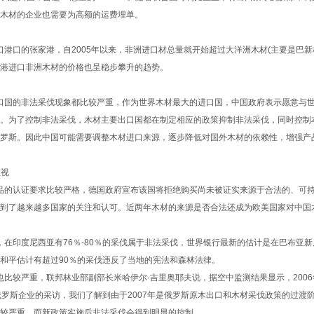
木材的企业也需要为高额的运费埋单。
口的张家港，自2005年以来，非洲进口材总量就开始超过大洋洲木材(主要是巴新
港进口非洲木材的价格也呈稳步攀升的趋势。
国的非法采伐现象都比较严重，作为世界木材最大的进口国，中国政府表示愿意与世
。为了控制非法采伐，木材主要出口国都在制定相应的政策抑制非法采伐，同时控制
罗斯。因此中国可能需要调整木材进口来源，逐步降低对国外木材的依赖性，增强产
视
的认证要求比较严格，德国政府宣布该国将拒绝购买尚未被证实来源于合法的、可持
到了越来越多国家的关注和认可。近两年木材的来源是否合法还成为欧美国家对中国
印度尼西亚有76％-80％的采伐属于非法采伐，世界银行最新的估计是在巴布亚新几
和平估计有超过90％的采伐违反了当地的宪法和森林法律。
较严重，联邦林业部副部长米哈伊尔·吉里奥耶夫说，据空中监测结果显示，2006
俄罗斯企业的采访，我们了解到由于2007年是俄罗斯原木出口和木材采伐政策的过渡阶
较严重，而新政策实施后非法采伐会得到明显的控制。