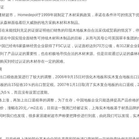
证
超市， Homedepot于1999年就制定了木材采购政策，承诺在条件许可的情况下
从森林面临着巨大威胁的地方采购木材和木制品。
居在未能找到充足的证据证明他们销售的印茄木地板来自合法采伐或贸易的情况下，
居在中国实现全面销售可持续木材和木制品的目标，从而与其母公司英国翠丰集团的
中国已经有6家森林经营企业获得了FSC认证，认证面积达到70万公顷，有312家企业
到了产品认证的重要性，也在积极地寻找合法的木材来源。但是目前通过认证的森林
购买到经过认证的木材存在一定的困难。
调
出口税收政策进行了较大的调整，2006年9月15日对强化木地板和实木复合地板出口退
木地板的出15征收10％的出口暂定税。2007年1月1日取消了实木复合地板的出口退税，2
低为5％，而且没有设置过渡期。
上涨，再加上出口退税率的调整，为了生存，中国地板企业只能选择提高产品价格的
价，涨幅在20元／m2左右，目前这一预测已经被证实，上海实木地板基于材质品牌
与此同时我们也发现，很多家居建材超市声称要把降价进行到底，由此我们可以发现，实