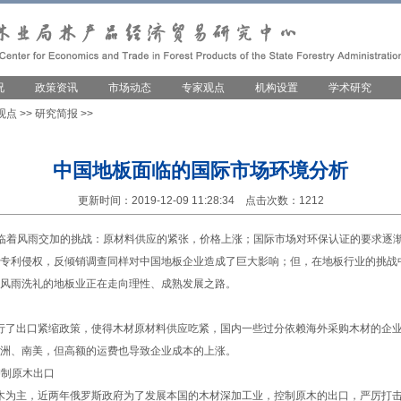
况
政策资讯
市场动态
专家观点
机构设置
学术研究
观点
>>
研究简报
>>
中国地板面临的国际市场环境分析
更新时间：2019-12-09 11:28:34 点击次数：1212
临着风雨交加的挑战：原材料供应的紧张，价格上涨；国际市场对环保认证的要求逐
专利侵权，反倾销调查同样对中国地板企业造成了巨大影响；但，在地板行业的挑战
风雨洗礼的地板业正在走向理性、成熟发展之路。
了出口紧缩政策，使得木材原材料供应吃紧，国内一些过分依赖海外采购木材的企业
洲、南美，但高额的运费也导致企业成本的上涨。
制原木出口
主，近两年俄罗斯政府为了发展本国的木材深加工业，控制原木的出口，严厉打击非