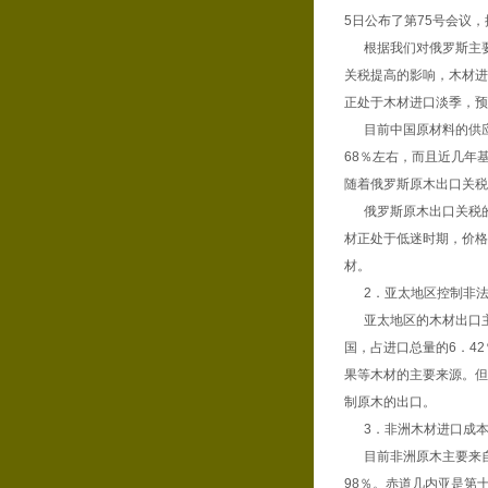
5日公布了第75号会议，
根据我们对俄罗斯主要木
关税提高的影响，木材进
正处于木材进口淡季，预
目前中国原材料的供应
68％左右，而且近几年
随着俄罗斯原木出口关税
俄罗斯原木出口关税的
材正处于低迷时期，价格
材。
2．亚太地区控制非法
亚太地区的木材出口主要
国，占进口总量的6．4
果等木材的主要来源。但
制原木的出口。
3．非洲木材进口成本
目前非洲原木主要来自加
98％。赤道几内亚是第