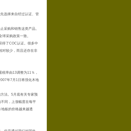
优先选择来自经过认证、管
停止采购和销售这类产品。
全球采购政策一致。
获得了COC认证。很多中
相对较少，而且还存在非
税率由13调整为11％，
007年7月1日将强化木地
方法。5月底有关专家预
的不同，上涨幅度在每平
木地板的价格越来越透