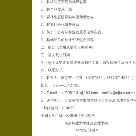
4、林权制度变迁与林权改革
5、林产品贸易问题
6、森林生态建设与构建和谐社会
7、林业社会化服务体系
8、关于非公有制林业发展理论和实践
9、其他相关的林业经济热点问题
二、提交论文格式要求（见附件）
三、征文截止日期
为了便于提交论文参选并编制论文集，请投稿单位及同学于2
四、联系方式
1、联系人：陈艾芳：025—85427385，13770714582（
传真： 025—85427385
2、E-mail：caf9951101@163.com emcftw@njfu.com.cn
3、通信地址：江苏省南京市南京林业大学经济管理学院学
邮政编码：210037
全国大学生林业经济研讨会组委会
南京林业大学经济管理学院
2007年4月6日