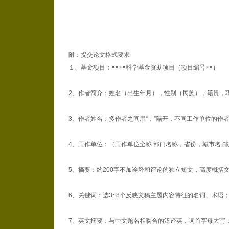
附：提交论文格式要求
１、基金项目：××××科学基金资助项目（项目编号××）
2、作者简介：姓名（出生年月），性别（民族），籍贯，职称，
3、作者姓名：多作者之间用“，”隔开，不同工作单位的作
4、工作单位：（工作单位全称 部门名称，省份，城市名 
5、摘要：约200字不加诠释和评论的独立短文，高度概
6、关键词：选3~8个反映文稿主题内容特征的名词、术语
7、英文摘要：与中文题名相吻合的汉译英，词首字母大写