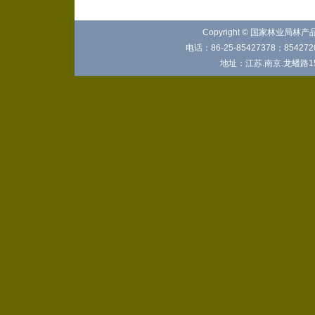
Copyright © 国家林业局林
电话：86-25-85427378；8542720
地址：江苏.南京.龙蟠路15