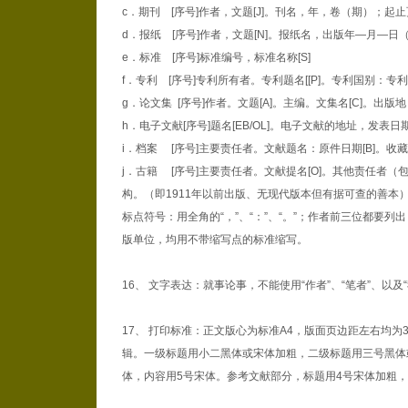
c．期刊 [序号]作者，文题[J]。刊名，年，卷（期）；起
d．报纸 [序号]作者，文题[N]。报纸名，出版年—月—日
e．标准 [序号]标准编号，标准名称[S]
f．专利 [序号]专利所有者。专利题名[[P]。专利国别：专
g．论文集 [序号]作者。文题[A]。主编。文集名[C]。出
h．电子文献[序号]题名[EB/OL]。电子文献的地址，发表
i．档案 [序号]主要责任者。文献题名：原件日期[B]。
j．古籍 [序号]主要责任者。文献提名[O]。其他责任
构。（即1911年以前出版、无现代版本但有据可查的善本
标点符号：用全角的“，”、“：”、“。”；作者前三位都要
版单位，均用不带缩写点的标准缩写。
16、 文字表达：就事论事，不能使用“作者”、“笔者”、以及
17、 打印标准：正文版心为标准A4，版面页边距左右均为3.1
辑。一级标题用小二黑体或宋体加粗，二级标题用三号黑体
体，内容用5号宋体。参考文献部分，标题用4号宋体加粗，