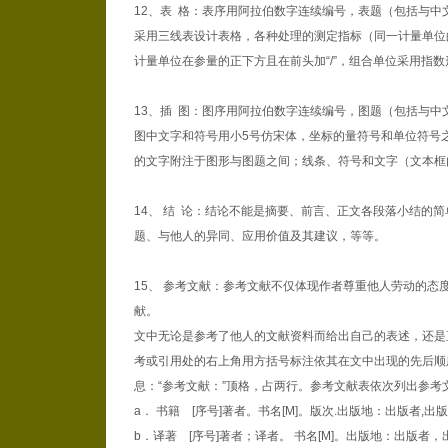
12、表 格：表序用阿拉伯数字连续编号，表题（包括与
采用三线表设计表格，各种处理的测定指标（同一计量单位
计量单位在参量的正下方且在前头加“/”，组合单位采用指数
13、插 图：图序用阿拉伯数字连续编号，图题（包括与
图中文字和符号用小5号仿宋体，坐标的量符号和单位符号之
的文字附注于图形与图题之间；线条、符号和文字（文本框
14、 结 论：结论不能是摘要、前言、正文各段落小结的
题、与他人的异同、应用价值及其建议，等等。
15、 参考文献：参考文献不仅体现作者尊重他人劳动的态
献。
文中无论是参考了他人的文献资料而给出自己的表述，还是
考或引用处的右上角用方括号标注依其在文中出现的先后顺
息：“参考文献：”顶格，占两行。参考文献表依次列出参考
a． 书籍 [序号]著者。书名[M]。版次.出版地：出版者,
b．译著 [序号]著者；译者。 书名[M]。出版地：出版者