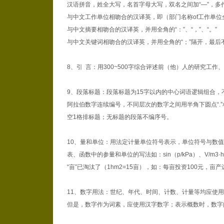
汉语拼音，姓全大写，名首字母大写，双名之间加“—”，多
与中文工作单位相吻合的汉译英，即（部门名称of工作单位全
与中文摘要相吻合的汉译英，并用全角的“：”、“，”、“。”
与中文关键词相吻合的汉译英，并用全角的“；”隔开，最后
8、引 言：用300~500字综合评述前（他）人的研究
9、段落标题：段落标题为15字以内的中心词语逻辑组合
阿拉伯数字连续编号，不同层次的数字之间用半角下圆点“.”相
空1格排标题；无标题的段落不编序号。
10、量和单位：用法定计量单位符号表示，单位符号与数值之间
表、函数中的参量和单位的写法如：sin（p/kPa）、V/m3·h
“亩”已淘汰了（1hm2=15亩），如：每亩投资100元，亩产达2
11、数字用法：世纪、年代、时间、计数、计量等均应使用阿拉
但是，数字作为词素，应使用汉字数字；表示概数时，数字