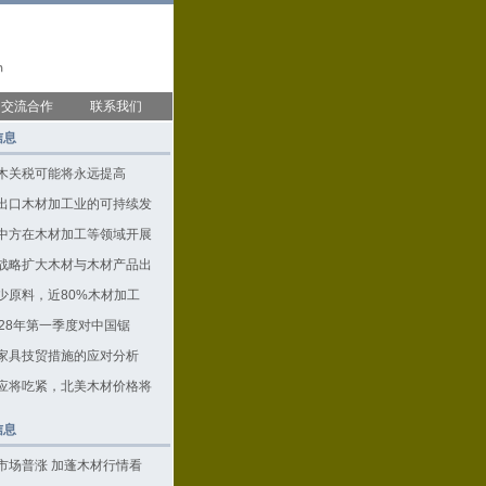
交流合作
联系我们
信息
木关税可能将永远提高
出口木材加工业的可持续发
中方在木材加工等领域开展
战略扩大木材与木材产品出
少原料，近80%木材加工
028年第一季度对中国锯
家具技贸措施的应对分析
应将吃紧，北美木材价格将
信息
市场普涨 加蓬木材行情看