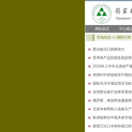
网站首页
中心概
市场动态 >> 国际行情
胶合板出口困难加大
世界林产品贸易发展趋势
2015年上半年北美材产
美国针叶材锯材至中国的
国际关注中缅边境非法砍
全球胶合板行业将有望持
俄罗斯、泰国和加蓬锯材
北美木材商和人造板生产
欧洲锯材在中国木材市场
新西兰出口木材价格已经