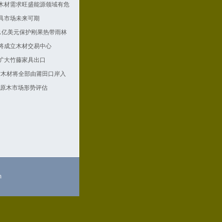
木材需求旺盛能源领域有危
具市场未来可期
1亿美元保护刚果热带雨林
将成立木材交易中心
扩大竹藤家具出口
省木材将全部由莆田口岸入
际原木市场形势评估
m