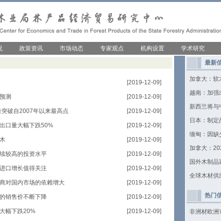
况
政策资讯
市场动态
专家观点
机构设置
学术研究
最新
加拿大：软
[2019-12-09]
越南：加强
预测
[2019-12-09]
新西兰将与
量突破自2007年以来最高点
[2019-12-09]
日本：制定
出口量大幅下跌50%
[2019-12-09]
缅甸：因缺
木
[2019-12-09]
加拿大：2
续较高的投资水平
[2019-12-09]
国外木制品
进口增长值得关注
[2019-12-09]
全球木材供
商对国内市场的依赖增大
[2019-12-09]
热门
的销售价不断下降
[2019-12-09]
大幅下跌20%
[2019-12-09]
非洲材欧洲