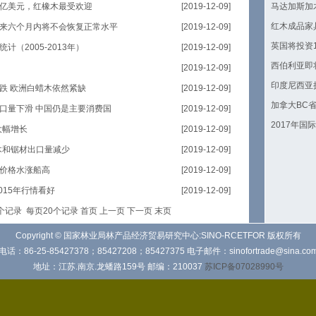
亿美元，红橡木最受欢迎
[2019-12-09]
马达加斯加
红木成品家
来六个月内将不会恢复正常水平
[2019-12-09]
英国将投资
（2005-2013年）
[2019-12-09]
西伯利亚即
[2019-12-09]
印度尼西亚
跌 欧洲白蜡木依然紧缺
[2019-12-09]
加拿大BC
口量下滑 中国仍是主要消费国
[2019-12-09]
2017年国
大幅增长
[2019-12-09]
木和锯材出口量减少
[2019-12-09]
价格水涨船高
[2019-12-09]
015年行情看好
[2019-12-09]
6个记录 每页20个记录
首页
上一页
下一页
末页
Copyright © 国家林业局林产品经济贸易研究中心:SINO-RCETFOR 版权所有
电话：86-25-85427378；85427208；85427375 电子邮件：sinofortrade@sina.co
地址：江苏.南京.龙蟠路159号 邮编：210037
苏ICP备07028990号